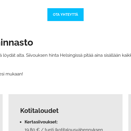
OTA YHTEYTTÄ
hinnasto
 löydät alta. Siivouksen hinta Helsingissä pitää aina sisällään kaik
esi mukaan!
Kotitaloudet
Kertasiivoukset:
19,80 € / tunti (kotitalousvähennyksen