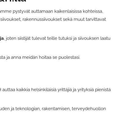
jamme pystyvät auttamaan kaikenlaisissa kohteissa.
siivoukset, rakennussiivoukset sekä muut tarvittavat
ja
, joten siistijät tulevat teille tutuksi ja siivouksen laatu
esta ja anna meidän hoitaa se puolestasi.
taa kaikkia helsinkiläisiä yrittäjiä ja yrityksiä pienistä
uuden ja teknologian, rakentamisen, terveydehuollon