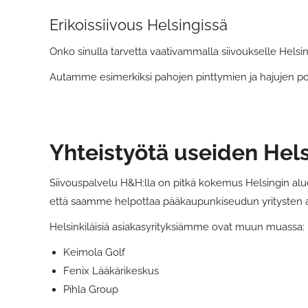
Erikoissiivous Helsingissä
Onko sinulla tarvetta vaativammalla siivoukselle Helsin
Autamme esimerkiksi pahojen pinttymien ja hajujen poist
Yhteistyötä useiden Hels
Siivouspalvelu H&H:lla on pitkä kokemus Helsingin alue
että saamme helpottaa pääkaupunkiseudun yritysten 
Helsinkiläisiä asiakasyrityksiämme ovat muun muassa:
Keimola Golf
Fenix Lääkärikeskus
Pihla Group