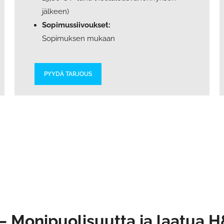
jälkeen)
Sopimussiivoukset:
Sopimuksen mukaan
PYYDÄ TARJOUS
 – Monipuolisuutta ja laatua H