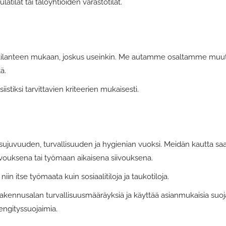
latilat tai taloyhtiöiden varastotilat.
äntilanteen mukaan, joskus useinkin. Me autamme osaltamme muut
ä.
tiksi tarvittavien kriteerien mukaisesti.
sujuvuuden, turvallisuuden ja hygienian vuoksi. Meidän kautta saa
ivouksena tai työmaan aikaisena siivouksena.
n itse työmaata kuin sosiaalitiloja ja taukotiloja.
nnusalan turvallisuusmääräyksiä ja käyttää asianmukaisia suojav
hengityssuojaimia.