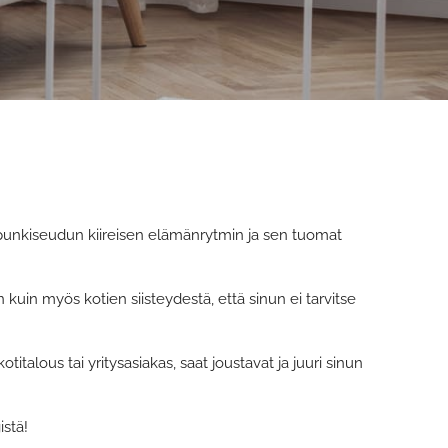
upunkiseudun kiireisen elämänrytmin ja sen tuomat
uin myös kotien siisteydestä, että sinun ei tarvitse
 kotitalous tai yritysasiakas, saat joustavat ja juuri sinun
istä!