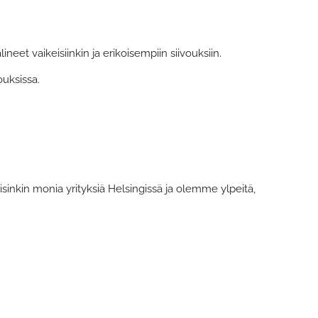
et vaikeisiinkin ja erikoisempiin siivouksiin.
ouksissa.
inkin monia yrityksiä Helsingissä ja olemme ylpeitä,