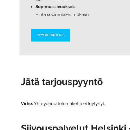
Sopimussiivoukset:
Hinta sopimuksen mukaan
PYYDÄ TARJOUS
Jätä tarjouspyyntö
Virhe:
Yhteydenottolomaketta ei löytynyt.
Siivouspalvelut Helsinki