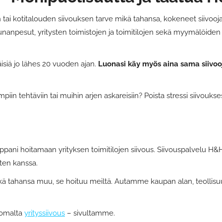
n tai kotitalouden siivouksen tarve mikä tahansa, kokeneet siivoo
nanpesut, yritysten toimistojen ja toimitilojen sekä myymälöiden 
isiä jo lähes 20 vuoden ajan.
Luonasi käy myös aina sama siivoo
piin tehtäviin tai muihin arjen askareisiin? Poista stressi siivouks
ani hoitamaan yrityksen toimitilojen siivous. Siivouspalvelu H&H aut
ten kanssa.
mikä tahansa muu, se hoituu meiltä. Autamme kaupan alan, teollis
a omalta
yrityssiivous
– sivultamme.