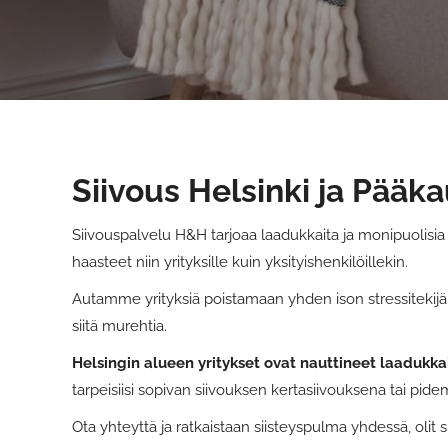
Siivous Helsinki ja Pääk
Siivouspalvelu H&H tarjoaa laadukkaita ja monipuolisi
haasteet niin yrityksille kuin yksityishenkilöillekin.
Autamme yrityksiä poistamaan yhden ison stressitekijän
siitä murehtia.
Helsingin alueen yritykset ovat nauttineet laadukk
tarpeisiisi sopivan siivouksen kertasiivouksena tai pi
Ota yhteyttä ja ratkaistaan siisteyspulma yhdessä, olit 