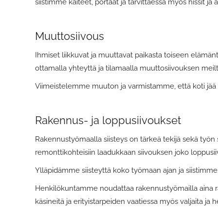
siistimme kaiteet, portaat ja tarvittaessa myös hissit ja au
Muuttosiivous
Ihmiset liikkuvat ja muuttavat paikasta toiseen eläm
ottamalla yhteyttä ja tilamaalla muuttosiivouksen meilt
Viimeistelemme muuton ja varmistamme, että koti jää siis
Rakennus- ja loppusiivoukset
Rakennustyömaalla siisteys on tärkeä tekijä sekä työn 
remonttikohteisiin laadukkaan siivouksen joko loppusi
Ylläpidämme siisteyttä koko työmaan ajan ja siistimme nii
Henkilökuntamme noudattaa rakennustyömailla aina rake
käsineitä ja erityistarpeiden vaatiessa myös valjaita ja 