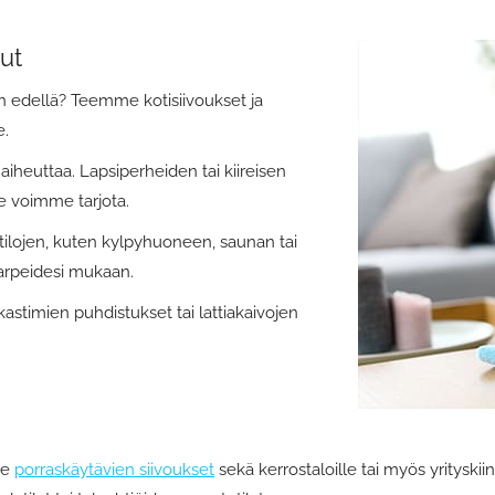
ut
en edellä? Teemme kotisiivoukset ja
e.
 aiheuttaa. Lapsiperheiden tai kiireisen
me voimme tarjota.
tilojen, kuten kylpyhuoneen, saunan tai
tarpeidesi mukaan.
kastimien puhdistukset tai lattiakaivojen
me
porraskäytävien siivoukset
sekä kerrostaloille tai myös yrityski