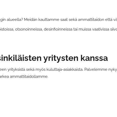
gin alueella? Meidän kauttamme saat sekä ammattitaidon että väline
oissa, otsonoinneissa, desinfioinneissa tai muissa vaativissa siiv
inkiläisten yritysten kanssa
en yrityksistä sekä myös kuluttaja-asiakkaista. Palvelemme nykyis
arkea ammattitaidollamme.