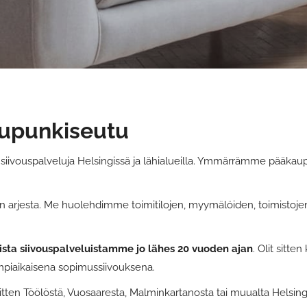
aupunkiseutu
a siivouspalveluja Helsingissä ja lähialueilla. Ymmärrämme pääka
 arjesta. Me huolehdimme toimitilojen, myymälöiden, toimistojen k
aista siivouspalveluistamme jo lähes 20 vuoden ajan
. Olit sitten
dempiaikaisena sopimussiivouksena.
sitten Töölöstä, Vuosaaresta, Malminkartanosta tai muualta Helsing