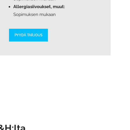
Allergiasiivoukset, muut:
Sopimuksen mukaan
PYYDÄ TARJOUS
&H:lta