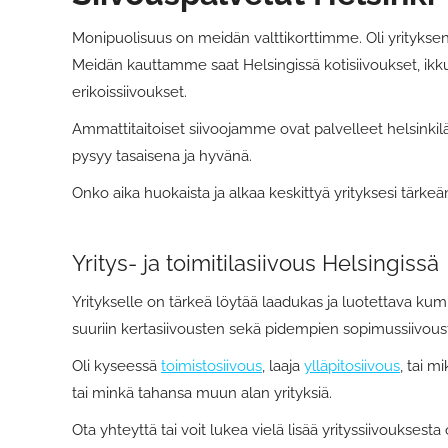
Monipuolisuus on meidän valttikorttimme. Oli yritykse
Meidän kauttamme saat Helsingissä kotisiivoukset, ikku
erikoissiivoukset.
Ammattitaitoiset siivoojamme ovat palvelleet helsinkilä
pysyy tasaisena ja hyvänä.
Onko aika huokaista ja alkaa keskittyä yrityksesi tärkeäm
Yritys- ja toimitilasiivous Helsingissä
Yritykselle on tärkeä löytää laadukas ja luotettava kumpp
suuriin kertasiivousten sekä pidempien sopimussiivous
Oli kyseessä
toimistosiivous
, laaja
ylläpitosiivous
, tai 
tai minkä tahansa muun alan yrityksiä.
Ota yhteyttä tai voit lukea vielä lisää yrityssiivouksest