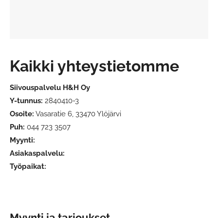
Kaikki yhteystietomme
Siivouspalvelu H&H Oy
Y-tunnus:
2840410-3
Osoite:
Vasaratie 6,
33470 Ylöjärvi
Puh:
044 723 3507
Myynti:
Asiakaspalvelu:
Työpaikat:
Myynti ja tarjoukset