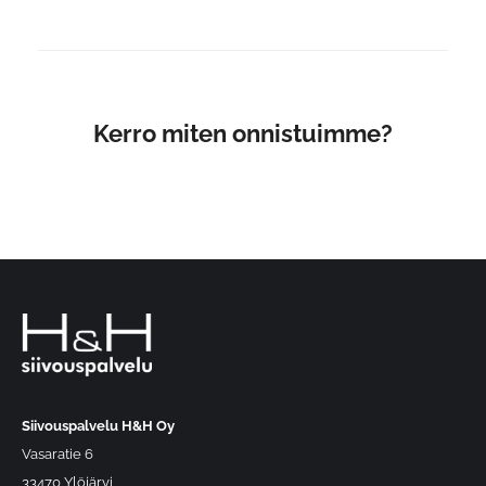
Kerro miten onnistuimme?
Siivouspalvelu H&H Oy
Vasaratie 6
33470 Ylöjärvi