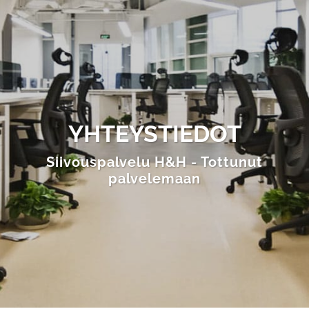
YHTEYSTIEDOT
Siivouspalvelu H&H - Tottunut
palvelemaan