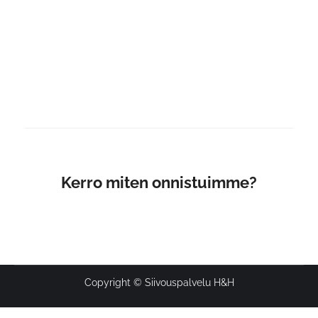
keräykseen
H&H:n väki toivottaa kaikille Rauhallista Joulua ja
Hyvää Uutta Vuotta. Joulumuistamisten sijaan
lahjoitimme tänä vuonna Nemo Pajulan
keräykseen.
Kerro miten onnistuimme?
Copyright © Siivouspalvelu H&H