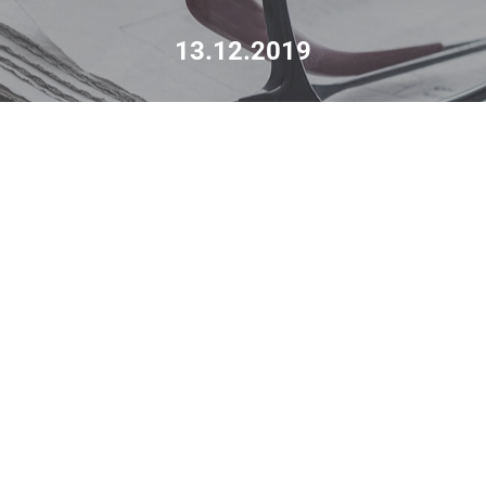
13.12.2019
Joululahjoitus lasten
sisätautiosastolle LASIlle